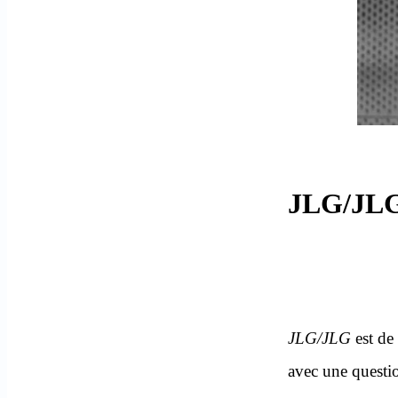
JLG/JLG,
JLG/JLG
est de 
avec une questio