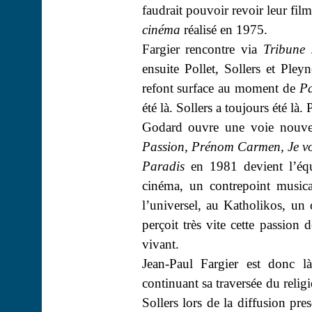
faudrait pouvoir revoir leur fil
cinéma
réalisé en 1975.
Fargier
rencontre via
Tribune s
ensuite
Pollet
, Sollers et
Pleyn
refont surface au moment de
Pa
été là. Sollers a toujours été là.
P
Godard ouvre une voie nouvel
Passion, Prénom Carmen, Je vou
Paradis
en 1981 devient l’équi
cinéma, un contrepoint musical
l’universel, au
Katholikos
, un 
perçoit très vite cette passion
vivant.
Jean-Paul
Fargier
est donc là 
continuant sa traversée du relig
Sollers lors de la diffusion pr