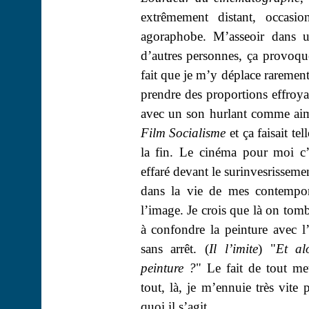
extrêmement distant, occasi
agoraphobe. M’asseoir dans u
d’autres personnes, ça provoq
fait que je m’y déplace rarement
prendre des proportions effroya
avec un son hurlant comme aim
Film Socialisme
et ça faisait te
la fin. Le cinéma pour moi c’e
effaré devant le
surinvesrisseme
dans la vie de mes contempora
l’image. Je crois que là on tomb
à confondre la peinture avec 
sans arrêt. (
Il l’imite
) "
Et al
peinture ?
" Le fait de tout met
tout, là, je m’ennuie très vit
quoi il s’agit.