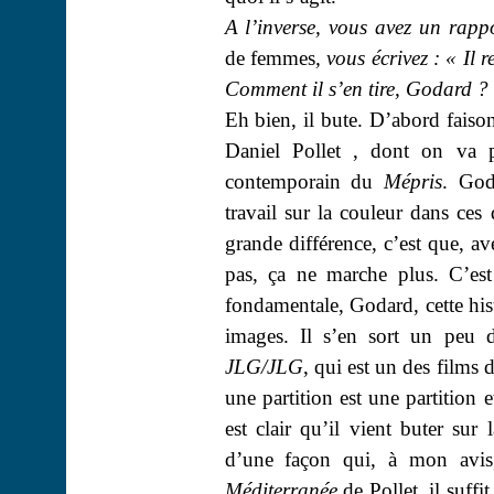
A l’inverse, vous avez un ra
de femmes
, vous écrivez : « Il
Comment il s’en tire, Godard ?
Eh bien, il bute. D’abord faiso
Daniel
Pollet
,
dont on va pa
contemporain du
Mépris
. God
travail sur la couleur dans ce
grande différence, c’est que, a
pas, ça ne marche plus. C’est
fondamentale, Godard, cette hist
images. Il s’en sort un peu
JLG/JLG
, qui est un des films 
une partition est une partition 
est clair qu’il vient buter sur 
d’une façon qui, à mon avis, 
Méditerranée
de
Pollet
, il suff