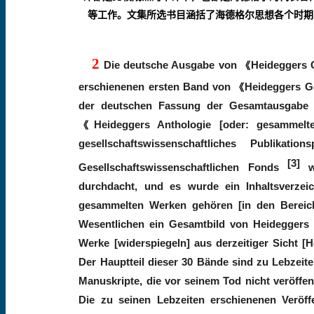
等工作。文集所选书目涵括了海德格尔思想各个时期
2
Die deutsche Ausgabe von
Heideggers
《
erschienenen ersten Band von
Heideggers 
《
der deutschen Fassung der Gesamtausgabe b
Heideggers Anthologie [oder: gesammelt
《
gesellschaftswissenschaftliches Publikat
[3]
Gesellschaftswissenschaftlichen Fonds
durchdacht, und es wurde ein Inhaltsverze
gesammelten Werken gehören [in den Bereic
Wesentlichen ein Gesamtbild von Heideggers
Werke [widerspiegeln] aus derzeitiger Sicht [
Der Hauptteil dieser 30 Bände sind zu Lebzei
Manuskripte, die vor seinem Tod nicht veröffe
Die zu seinen Lebzeiten erschienenen Veröff