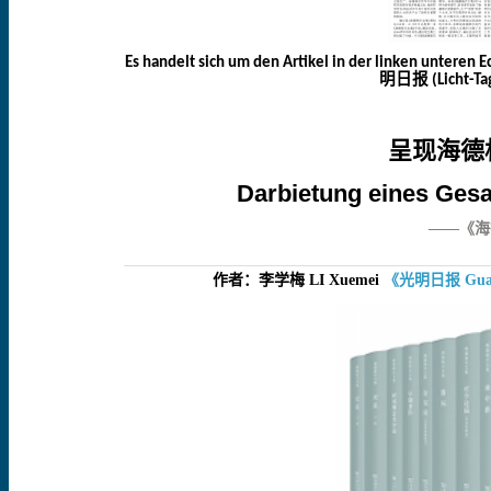
Es handelt sich um den Artikel in der linken unteren E
明日报
(Licht-Ta
呈现海德
Darbietung eines Ges
——《海
作者：李学梅
LI
Xuemei
《光明日报
Gu