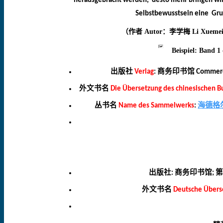
herausgebracht werden,
desto mehr bringen wir
Selbstbewusstsein
eine
Gru
（作者
Autor
：李学梅
Li
Xueme
Beispiel: Band 1
出版社
商务印书馆
Verlag
:
Commerc
外文书名
Die Übersetzung des chinesischen Bu
丛书名
海德格
Name des Sammelwerks
:
出版社
商务印书馆
第
:
;
外文书名
Deutsche Überse