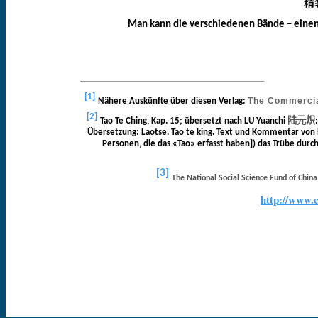
精
Man kann die verschiedenen Bände – einen 
[1]
The Commercia
Nähere Auskünfte über diesen Verlag:
[2]
陆元炽
Tao Te Ching, Kap. 15; übersetzt nach LU
Yuanchi
Übersetzung: Laotse. Tao
te
king
. Text und Kommentar von R
Personen, die das «Tao» erfasst haben]) das Trübe durch
[3]
The National Social Science Fund of China
http://www.