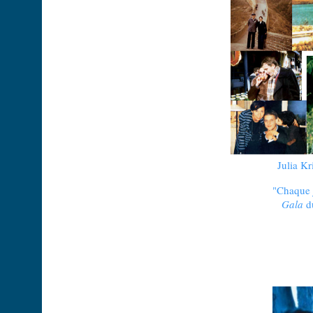
Julia Kr
"Chaque 
Gala
du