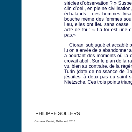
siècles d’observation ? » Suspen
clin d’oeil, en pleine civilisati
échafauds , des hommes frisan
bouche même des femmes souil
lieu, elles ont lieu sans cesse
acte de foi : « La foi est une
pas.»
Cioran, subjugué et accablé par
lu on a envie de s’abandonner au
a pourtant des moments où la c
croyait aboli. Sur le plan de la ra
vu, bien au contraire, de la régé
Turin (date de naissance de Baud
jésuites, à deux pas du saint s
Nietzsche. Ces trois points trian
PHILIPPE SOLLERS
Discours Parfait
, Gallimard, 2010