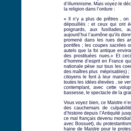
d’illuminisme. Mais voyez-le déc
la religion dans l’ordure :
« Il n’y a plus de prêtres , on
dépouillés : et ceux qui ont é
poignards, aux fusillades, 
aujourd’hui l’aumône qu’ils donna
promené dans les rues des a
pontifes ; les coupes sacrées o
autels que la foi antique envir
des prostituées nues.» Et ceci
d’homme d’esprit en France qui
nationale pèse sur tous les coe
des maîtres plus méprisables) ; 
citoyens le font à leur manière
toutes les idées élevées , se ve
contemplant, avec cette volu
bassesse, le spectacle de la gr
Vous voyez bien, ce Maistre n’est
des cauchemars de culpabilit
d’histoire depuis l’Antiquité jusq
ce mal français devenu mondial 
avec Bossuet), du protestantisme
haine de Maistre pour le protes