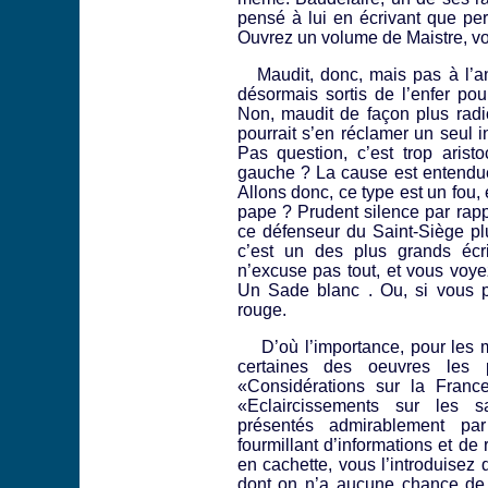
pensé à lui en écrivant que per
Ouvrez un volume de Maistre, vo
Maudit, donc, mais pas à l’an
désormais sortis de l’enfer po
Non, maudit de façon plus radic
pourrait s’en réclamer un seul i
Pas question, c’est trop aristoc
gauche ? La cause est entendue,
Allons donc, ce type est un fou
pape ? Prudent silence par rappo
ce défenseur du Saint-Siège pl
c’est un des plus grands écri
n’excuse pas tout, et vous voy
Un Sade blanc . Ou, si vous pr
rouge.
D’où l’importance, pour les ma
certaines des oeuvres les 
«Considérations sur la Franc
«Eclaircissements sur les sa
présentés admirablement par
fourmillant d’informations et de
en cachette, vous l’introduisez d
dont on n’a aucune chance de s