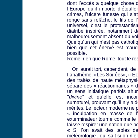
dont l’excès a quelque chose d
l’Europe qu’il importe d’étouf
crimes, l’ulcère funeste qui s’a
ronge sans relâche, le fils de l
universel, c’est le protestanti
diatribe inspirée, notamment 
malheureusement absent du volu
Quelqu’un qui n’est pas catholiq
bien que cet énervé est maud
possible.
Rome, rien que Rome, tout le res
On aurait tort, cependant, de p
l’anathème. «Les Soirées», « Ecl
des traités de haute métaphysiq
sépare des « réactionnaires » d
un sens initiatique parfois ahu
"
divine
" et qu’elle est inc
surnaturel, prouvant qu’il n’y a d
mérites. Le lecteur moderne ne p
« inculpation en masse de l
exterminateur tourne comme le 
laisse respirer une nation que po
« Si l’on avait des tables 
météorologie , qui sait si on n’