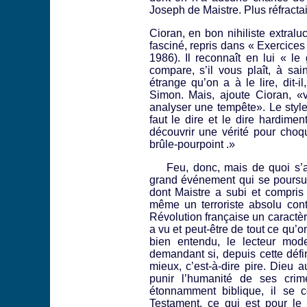
Joseph de Maistre. Plus réfracta
Cioran, en bon nihiliste extralu
fasciné, repris dans « Exercices
1986). Il reconnaît en lui « le
compare, s’il vous plaît, à sai
étrange qu’on a à le lire, dit-
Simon. Mais, ajoute Cioran, «v
analyser une tempête». Le style 
faut le dire et le dire hardimen
découvrir une vérité pour choqu
brûle-pourpoint .»
Feu, donc, mais de quoi s’agi
grand événement qui se poursuit
dont Maistre a subi et compri
même un terroriste absolu cont
Révolution française un caractèr
a vu et peut-être de tout ce qu’o
bien entendu, le lecteur mod
demandant si, depuis cette défin
mieux, c’est-à-dire pire. Dieu 
punir l’humanité de ses crim
étonnamment biblique, il se
Testament, ce qui est pour le