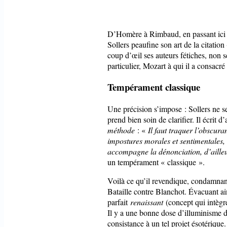
D’Homère à Rimbaud, en passant ici pa
Sollers peaufine son art de la citatio
coup d’œil ses auteurs fétiches, non se
particulier, Mozart à qui il a consacr
Tempérament classique
Une précision s’impose : Sollers ne
prend bien soin de clarifier. Il écrit 
méthode
: «
Il faut traquer l’obscur
impostures morales et sentimentales, 
accompagne la dénonciation, d’ailleu
un tempérament « classique ».
Voilà ce qu’il revendique, condamna
Bataille contre Blanchot. Évacuant ains
parfait
renaissant
(concept qui intègre
Il y a une bonne dose d’illuminisme 
consistance à un tel projet ésotérique