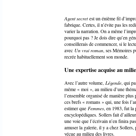
Agent secret
est un énième fil d’impro
fabrique. Certes, il n’évite pas les red
varier la narration. On a même l’impr
pourquoi pas ? Je dois dire qu’en géné
conseillerais de commencer, si le lect
avec
Un vrai roman
, ses Mémoires pu
recrée habituellement son monde.
Une expertise acquise au milie
Avec l’autre volume,
Légende
, qui p
même « moi », au milieu d’une thémati
l’ensemble organisé de manière plus 
ces brefs « romans » qui, une fois l’an
estimer que
Femmes
, en 1983, fut la
encyclopédiques
.
Sollers fait d’aille
une voie que l’écrivain n’en finira pas
amuser la galerie, il y a chez Sollers
vécue au milieu des livres.