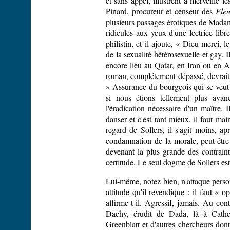
et sans appel, illustrent à merveille
Pinard, procureur et censeur des
Fle
plusieurs passages érotiques de Madam
ridicules aux yeux d'une lectrice libre
philistin, et il ajoute, « Dieu merci
de la sexualité hétérosexuelle et gay. 
encore lieu au Qatar, en Iran ou en A
roman, complétement dépassé, devrait 
» Assurance du bourgeois qui se veut 
si nous étions tellement plus avan
l'éradication nécessaire d'un maître. 
danser et c'est tant mieux, il faut mai
regard de Sollers, il s'agit moins, a
condamnation de la morale, peut-être 
devenant la plus grande des contraint
certitude. Le seul dogme de Sollers est
Lui-même, notez bien, n'attaque person
attitude qu'il revendique : il faut « 
affirme-t-il. Agressif, jamais. Au co
Dachy, érudit de Dada, là à Cathe
Greenblatt et d'autres chercheurs dont