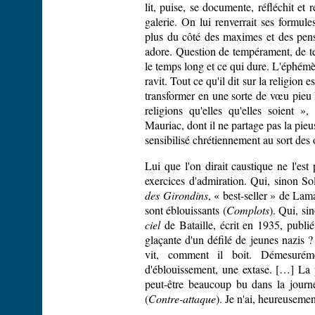
lit, puise, se documente, réfléchit et 
galerie. On lui renverrait ses formules
plus du côté des maximes et des pens
adore. Question de tempérament, de tem
le temps long et ce qui dure. L'éphémèr
ravit. Tout ce qu'il dit sur la religion e
transformer en une sorte de vœu pieu laï
religions qu'elles qu'elles soient »
Mauriac, dont il ne partage pas la pieus
sensibilisé chrétiennement au sort des
Lui que l'on dirait caustique ne l'est
exercices d'admiration. Qui, sinon Sol
des Girondins
, « best-seller » de Lama
sont éblouissants (
Complots
). Qui, si
ciel
de Bataille, écrit en 1935, publi
glaçante d'un défilé de jeunes nazis 
vit, comment il boit. Démesurém
d'éblouissement, une extase. […] La p
peut-être beaucoup bu dans la journée
(
Contre-attaque
). Je n'ai, heureusement