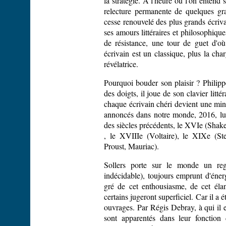
la stratégie. A l'heure où l'on entend 
relecture permanente de quelques g
cesse renouvelé des plus grands écriva
ses amours littéraires et philosophiq
de résistance, une tour de guet d'o
écrivain est un classique, plus la char
révélatrice.
Pourquoi bouder son plaisir ? Philipp
des doigts, il joue de son clavier litté
chaque écrivain chéri devient une min
annoncés dans notre monde, 2016, lu
des siècles précédents, le XVIe (Shak
, le XVIIIe (Voltaire), le XIXe (S
Proust, Mauriac).
Sollers porte sur le monde un reg
indécidable), toujours emprunt d'énergi
gré de cet enthousiasme, de cet éla
certains jugeront superficiel. Car il a é
ouvrages. Par Régis Debray, à qui il 
sont apparentés dans leur fonction 