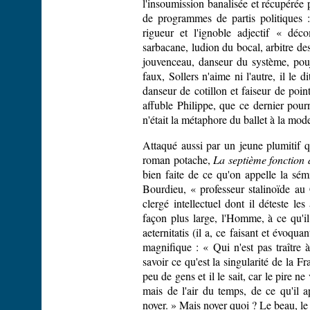
l'insoumission banalisée et récupérée pa
de programmes de partis politiques : 
rigueur et l'ignoble adjectif « déc
sarbacane, ludion du bocal, arbitre des
jouvenceau, danseur du système, pouj
faux, Sollers n'aime ni l'autre, il le d
danseur de cotillon et faiseur de poin
affuble Philippe, que ce dernier pour
n'était la métaphore du ballet à la mod
Attaqué aussi par un jeune plumitif 
roman potache,
La septième fonction 
bien faite de ce qu'on appelle la sémi
Bourdieu, « professeur stalinoïde au
clergé intellectuel dont il déteste le
façon plus large, l'Homme, à ce qu'il
aeternitatis (il a, ce faisant et évoqua
magnifique : « Qui n'est pas traître 
savoir ce qu'est la singularité de la Fr
peu de gens et il le sait, car le pire n
mais de l'air du temps, de ce qu'il ap
noyer. » Mais noyer quoi ? Le beau, le go