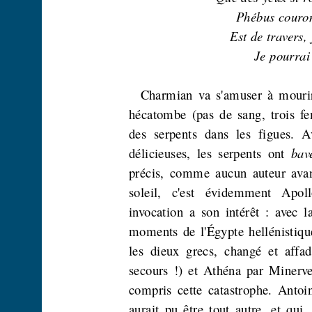
Phébus couron
Est de travers, 
Je pourrai
Charmian
va s'amuser à mourir
hécatombe (pas de sang, trois f
des serpents dans les figues.
délicieuses, les serpents ont
bav
précis, comme aucun auteur avan
soleil, c'est évidemment Apol
invocation a son intérêt : avec 
moments de l'Égypte hellénistique
les dieux grecs, changé et affa
secours !) et Athéna par Minerve
compris cette catastrophe. Antoi
aurait pu être tout autre, et qui