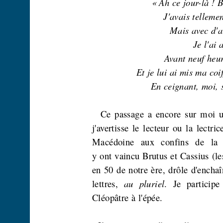
« Ah ce jour-là ! 
J'avais tellemen
Mais avec d'au
Je l'ai 
Avant neuf heure
Et je lui ai mis ma coi
En ceignant, moi, s
Ce passage a encore sur moi u
j'avertisse le lecteur ou la lectr
Macédoine
aux
confins
de
la
y ont vaincu Brutus et Cassius (le
en 50 de notre ère, drôle d'encha
lettres,
au pluriel
. Je particip
Cléopâtre à l'épée.