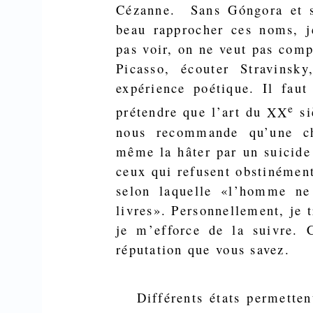
Cézanne.
Sans
Góngora
et s
beau rapprocher ces noms, j
pas voir, on ne veut pas com­
Picasso, écouter Stravinsk
expérience poétique. Il fau
e
prétendre que l’art du
XX
s
nous recommande qu’une cho
même la hâter par un suicide 
ceux qui refusent obstinémen
selon laquelle «l’homme ne
livres». Personnellement, je t
je m’efforce de la suivre. 
réputation que vous savez.
Différents états permettent