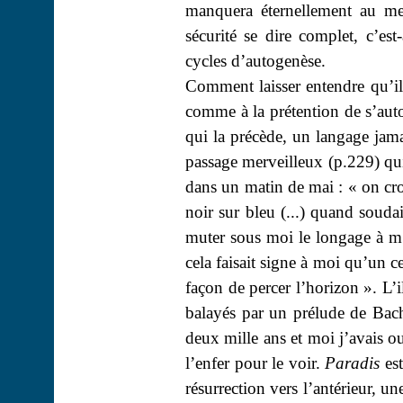
manquera éternellement au m
sécurité se dire complet, c’est
cycles d’autogenèse.
Comment laisser entendre qu’il
comme à la prétention de s’
aut
qui la précède, un langage jama
passage merveilleux (p.229) qui
dans un matin de mai : « on croi
noir sur bleu (...) quand souda
muter sous moi le
longage
à m’
cela faisait signe à moi qu’un ce
façon de percer l’horizon ». L’
balayés par un prélude de Bach
deux mille ans et moi j’avais ou
l’enfer pour le voir.
Paradis
est
résurrection vers l’antérieur, u