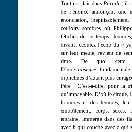
Tout est clair dans
Paradis
, il
de l’énoncé annonçant une no
énonciation, inépuisablement
couloirs sombres où Philippe
fétiches de ce temps, femmes, p
divans, écoutez l’écho du «
y
sur leur meute, revient de sé
rime. De quoi cette ri
D’une
absence
fondamentale
orphelines d’autant plus enragé
Père ! C’est-à-dire, pour la t
qu’impayable. D’où le cirque, l
hommes et des femmes, leur k
emboîtement, corps, sexes, f
entraîne, immerge dans des fl
avec b qui couche avec c qui 