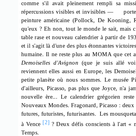
comme s'il avait pleinement rempli sa miss
répercussions visibles et invisibles —
port
peinture américaine (Pollock, De Kooning, Ro
qu'eux ? Eh non, tout le monde le sait, mais c
table rase et nouveau calendrier à partir de 1
et il s'agit là d'une des plus étonnantes victoire
humaine. Il ne reste plus au MOMA que cet a
Demoiselles d'Avignon
(que je suis allé voi
reviennent elles aussi en Europe, les Demoisel
petite planète où nous sommes. Le musée Pi
d'ailleurs, Picasso, pas plus que Joyce, n'a j
nouvelle ère... Le calendrier grégorien rest
Nouveaux Mondes. Fragonard, Picasso : deux bo
futures, futuristes,
futurisantes
.
Les mousquetai
[2]
à Vence
? Deux défis conscients à l'art «
Temps.