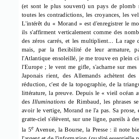
(et sont le plus souvent) un pays de plomb r
toutes les contradictions, les croyances, les v
L'intérêt du « Morand » est d'enregistrer le mom
ils s'affirment verticalement comme des nombr
des zéros carrés, et les multiplient... La rage
mais, par la flexibilité de leur armature, pa
l'Atlantique ensoleillé, je me trouve en plein c
l'Europe ; le vent me gifle, s'acharne sur me
Japonais rient, des Allemands achètent des
réduction, c'est de la topographie, de la triang
littérature, la preuve. Depuis le « vieil océa
des
Illuminations
de Rimbaud, les phrases se 
avoir le vertige, Morand ne l'a pas. Sa prose, 
gratte-ciel s'élèvent, sur une ligne, pareils à
e
la 5
Avenue, la Bourse, la Presse : il note bie
l'argent et de l'information (qualité essentielle