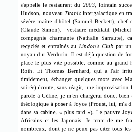
s'appelle le restaurant du
2003
, lointain suc
Hudson, nouveau
Titanic
intergalactique en tr
sévère maître d'hôtel (Samuel Beckett), chef 
(Claude Simon),
vestiaire méditatif (Miche
compagnie charmante (Nathalie Sarraute), cai
recyclés et entraînés au
Lindon's
Club
par un
noyau dur
Verdurin
. Il est déjà question de f
place le plus vite possible, comme au grand 
Roth. Et Thomas Bernhard, qui a l'air irri
timidement, échanger quelques mots avec Marc
soirée) écoute, sans réagir, une improvisation 
parole à Céline, je m'en chargerai donc, bien 
théologique à poser à Joyce (Proust, lui, m'a 
dans sa cabine, « plus tard »). Le pauvre Joy
Africains et les Japonais. Je tente de me f
nombreux, dont je ne peux pas citer tous les 