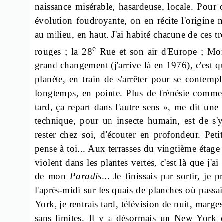
naissance misérable, hasardeuse, locale. Po
évolution foudroyante, on en récite l'origine m
au milieu, en haut. J'ai habité chacune de ces tro
e
rouges ; la 28
Rue et son air d'Europe ;
Mor
grand changement (j'arrive là en 1976), c'est qu
planète, en train de s'arrêter pour se contemp
longtemps, en pointe. Plus de frénésie comme
tard, ça repart dans l'autre sens », me dit un
technique, pour un insecte humain, est de s'y 
rester chez soi, d'écouter en profondeur. Peti
pense à toi... Aux terrasses du vingtième étage 
violent dans les plantes vertes, c'est là que j'a
de mon
Paradis
... Je finissais par sortir, je
l'après-midi sur les quais de planches où passa
York, je rentrais tard, télévision de nuit, marges
sans limites. Il y a désormais un New York dé