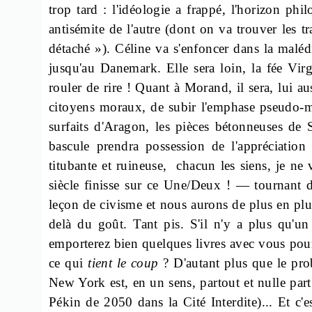
trop tard : l'idéologie a frappé, l'horizon ph
antisémite de l'autre (dont on va trouver les 
détaché »). Céline va s'enfoncer dans la maléd
jusqu'au Danemark. Elle sera loin, la fée Vir
rouler de rire ! Quant à Morand, il sera, lui 
citoyens moraux, de subir l'emphase pseudo-m
surfaits d'Aragon, les pièces bétonneuses de
bascule prendra possession de l'appréciatio
titubante et ruineuse,
chacun les siens, je ne 
siècle finisse sur ce Une/Deux ! — tournant de 
leçon de civisme et nous aurons de plus en plus
delà du goût. Tant pis. S'il n'y a plus qu'un 
emporterez bien quelques livres avec vous pour 
ce qui
tient le coup
? D'autant plus que le pro
New York est, en un sens, partout et nulle par
Pékin de 2050 dans la Cité Interdite)... Et c'es