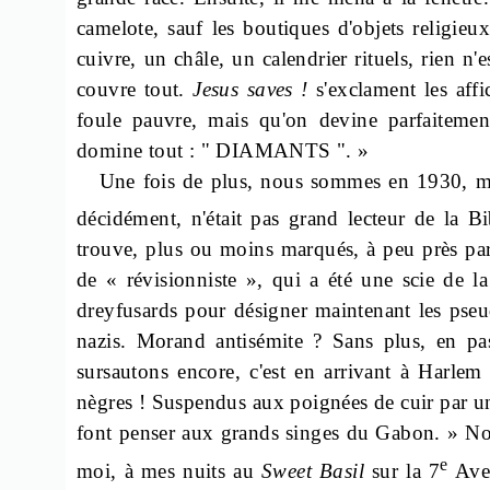
camelote, sauf les boutiques d'objets religieu
cuivre, un châle, un calendrier rituels, rien n
couvre tout.
Jesus
saves
!
s'exclament
les affi
foule pauvre, mais qu'on devine parfaitement
domine tout : " DIAMANTS ". »
Une fois de plus, nous sommes en 1930, ma
décidément, n'était pas grand lecteur de la Bi
trouve, plus ou moins marqués, à peu près par
de « révisionniste », qui a été une scie de l
dreyfusards pour désigner maintenant les pseud
nazis. Morand antisémite ? Sans plus, en pa
sursautons encore, c'est en arrivant à Harl
nègres ! Suspendus aux poignées de cuir par u
font penser aux grands singes du Gabon. » No
e
moi, à mes nuits au
Sweet
Basil
sur la 7
Aven