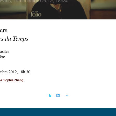
ers
rs du Temps
asites
ière
embre 2012, 18h 30
 & Sophie Zhang
∞