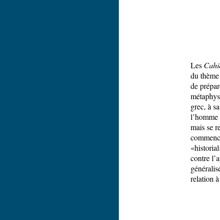
Les
Cahi
du thème 
de prépar
métaphys
grec, à s
l’homme à
mais se r
commencer
«historia
contre l’
généralis
relation à 