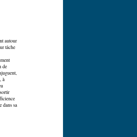
nt autour
ur tâche
ement
n de
njuguent,
, à
eu
ortir
ficience
e dans sa