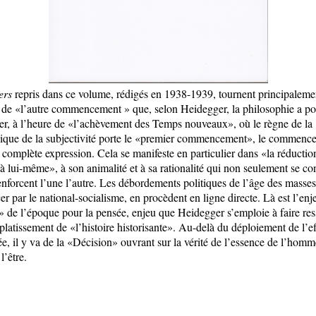
ers
repris dans ce volume, rédigés en 1938-1939, tournent principaleme
de «l’autre commencement » que, selon Heidegger, la philosophie a po
er, à l’heure de «l’achèvement des Temps nouveaux», où le règne de la
ique de la subjectivité porte le «premier commencement», le commenc
a complète expression. Cela se manifeste en particulier dans «la réductio
 lui-même», à son animalité et à sa rationalité qui non seulement se co
enforcent l’une l’autre. Les débordements politiques de l’âge des masses
 par le national-socialisme, en procèdent en ligne directe. Là est l’enj
l» de l’époque pour la pensée, enjeu que Heidegger s’emploie à faire ress
aplatissement de «l’histoire historisante». Au-delà du déploiement de l’ef
ée, il y va de la «Décision» ouvrant sur la vérité de l’essence de l’homm
l’être.