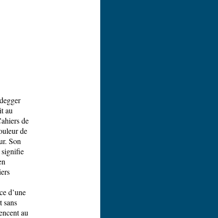
idegger
it au
Cahiers de
ouleur de
ur. Son
 signifie
en
iers
ace d’une
t sans
encent au