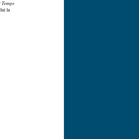
t Temps
lui la