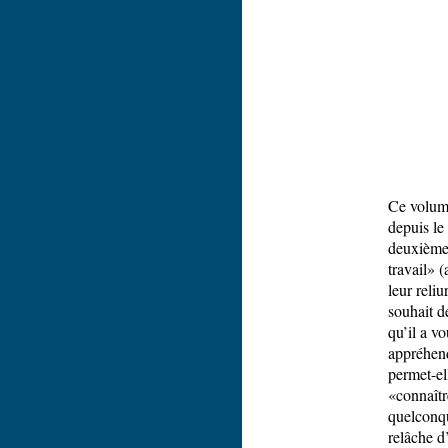
Ce volume
depuis le
deuxième
travail» 
leur reli
souhait d
qu’il a v
appréhend
permet-el
«connaîtr
quelconqu
relâche d