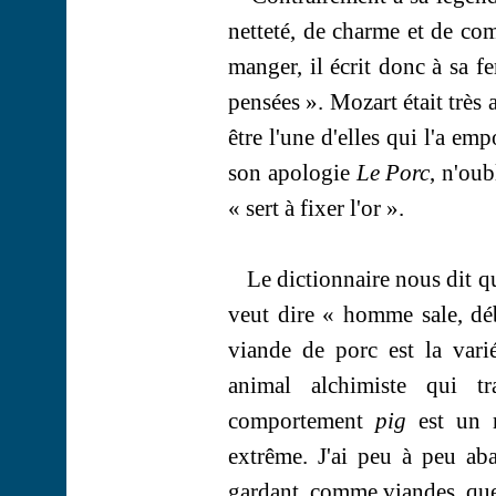
netteté, de charme et de com
manger, il écrit donc à sa f
pensées ». Mozart était très 
être l'une d'elles qui l'a e
son apologie
Le Porc
, n'oub
« sert à fixer l'or ».
Le dictionnaire nous dit q
veut dire « homme sale, dé
viande de porc est la vari
animal alchimiste qui t
comportement
pig
est un r
extrême. J'ai peu à peu a
gardant, comme viandes, que l