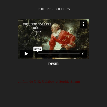
PHILIPPE SOLLERS
DÉSIR
un film de G.K. Galabov et Sophie Zhang