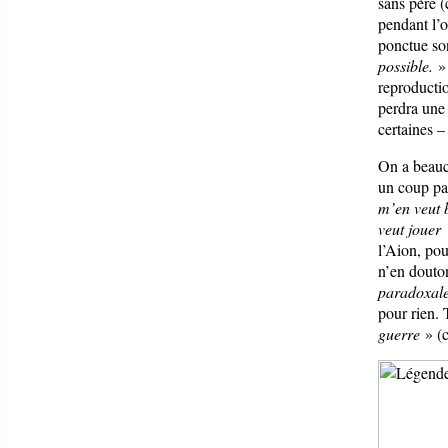
sans père 
pendant l’o
ponctue so
possible.
»
reproducti
perdra une 
certaines –
On a beauco
un coup pap
m’en veut 
veut jouer
l’Aion, pour
n’en douto
paradoxale 
pour rien. T
guerre
» (c