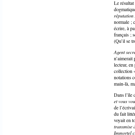
Le résultat 
dogmatique
réputation 
normale ; c
écrire, à pa
français ; 
(Qu’il se t
Agent secr
n’aimerait 
lecteur, en
collection 
notations c
main-là, ma
Dans l’île
et vous vo
de l’écriva
du fait litt
voyait en t
transmise 
Immortel ch