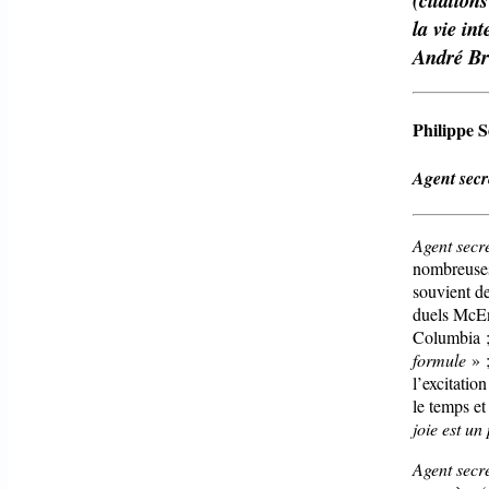
(citation
la vie in
André Br
Philippe S
Agent secr
Agent secr
nombreuses 
souvient d
duels McEnr
Columbia ; 
formule
» ;
l’excitatio
le temps e
joie est un
Agent secr