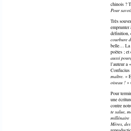
chinois ? T
Pour savoir
Très souven
emprunter 
définition
courbure d
belle… La 
poètes ; et
aussi pourq
l’auteur a 
Confucius 
maître.
» En
oiseau !
» 
Pour termin
une écritur
contre not
te salue, m
millénaire
Mères, des
reproducti