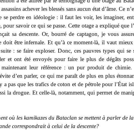
ention a été attirée par le témoignage
d’une otage
au Bata
 assassins achever les blessés sans aucun état d’âme. Ce n’e
 se perdre en idéologie : il faut les voir, les imaginer, en
e, pour savoir ce qui se passe. Cette otage a expliqué que l
ait sa descente. Or, bourré de captagon, je vous assur
e doit être infernale. Et qu’à ce moment-là, il vaut mieux 
 suite : se faire exploser. Donc, ces pauvres types qui se s
er et ont été envoyés pour faire le plus de dégâts poss
 maintenant leur référence : un pur produit de chimie.
vite d’en parler, ce qui me paraît de plus en plus étonnan
y a pas que les trafics de coton et de pétrole pour l’État i
ssi la drogue. Et celle-là, notamment, qui permet de manip
nt où les kamikazes du Bataclan se mettent à parler de la 
ande correspondrait à celui de la
descente?