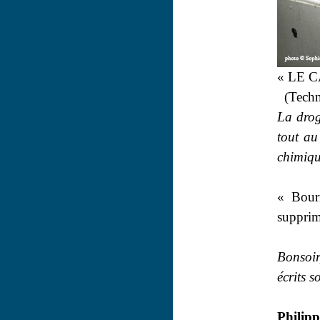
« LE 
(Techn
La drog
tout au
chimiqu
« Bourr
supprim
Bonsoir
écrits s
Philipp