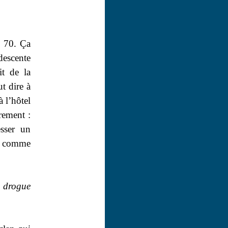
s 70. Ça
descente
it de la
ut dire à
à l’hôtel
rement :
sser un
ool comme
a drogue