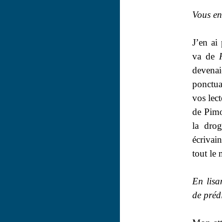
Vous en
J’en ai
va de
devenai
ponctu
vos lect
de Pimo
la dro
écrivain
tout le
En lisa
de préd