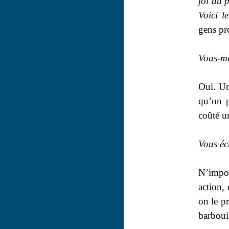
foi au 
Voici l
gens pr
Vous-mê
Oui. Un
qu’on p
coûté un
Vous éc
N’impor
action, 
on le p
barbouil