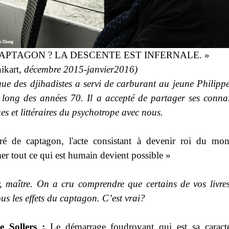
CAPTAGON ? LA DESCENTE EST INFERNALE. »
ikart
, décembre 2015-janvier2016)
ue des djihadistes a servi de carburant au jeune Philippe
 long des années 70. Il a accepté de partager ses conna
es et littéraires du psychotrope avec nous.
é de captagon, l'acte consistant à devenir roi du mo
er tout ce qui est humain devient possible »
, maître. On a cru comprendre que certains de vos livres
ous les effets du captagon. C’est
vrai?
e Sollers :
Le démarrage foudroyant qui est sa caracté