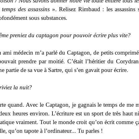
poison / Nous savons donner notre vie toute entière tous les
e temps des assassins
». Relisez Rimbaud : les assassins 
ofondément sous substances.
me preniez du captagon pour pouvoir écrire plus
vite?
 ami médecin m’a parlé du Captagon, de petits comprimé
ouvait prendre par moitié. C’était l’héritier du Corydran
e partie de sa vue à Sartre, qui s’en gavait pour écrire.
riviez la
nuit?
te quand. Avec le Captagon, je gagnais le temps de me m
deux heures environ. L’écriture est un sport de très haut n
ratique vraiment. Tout le monde croit qu’on écrit comme ç
le, qu’on tapote à l’ordinateur... Tu parles !