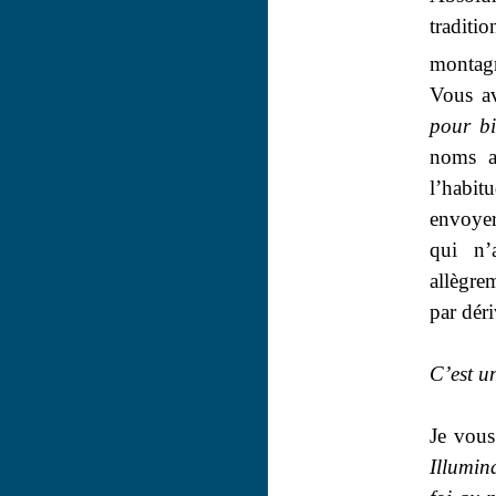
traditi
montagn
Vous av
pour b
noms a
l’habit
envoyer
qui n’
allègre
par déri
C’est u
Je vous
Illumin