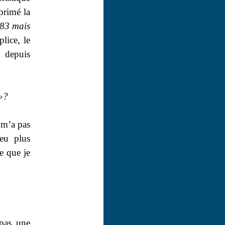
primé la
983 mais
lice, le
s depuis
»?
 m’a pas
peu plus
e que je
 pas une