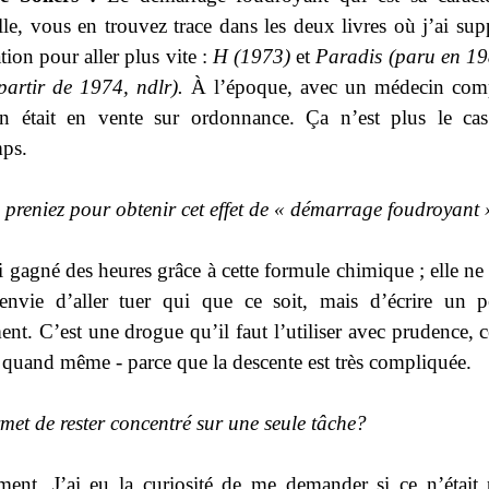
elle, vous en trouvez trace dans les deux livres où j’ai sup
ion pour aller plus vite :
H (1973)
et
Paradis (paru en 1
 partir de 1974, ndlr).
À l’époque, avec un médecin comp
n était en vente sur ordonnance. Ça n’est plus le ca
ps.
 preniez pour obtenir cet effet de « démarrage foudroyant
ai gagné des heures grâce à cette formule chimique ; elle ne
nvie d’aller tuer qui que ce soit, mais d’écrire un 
ent. C’est une drogue qu’il faut l’utiliser avec prudence, c
 - quand même - parce que la descente est très compliquée.
rmet de rester concentré sur une seule
tâche?
ent. J’ai eu la curiosité de me demander si ce n’était