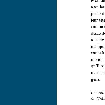
Mon att
a vu les
peine de
leur têt
commenç
descent
tout de
manipul
connaît
monde é
qu’il n’
mais au
gens.
Le mome
de Holl