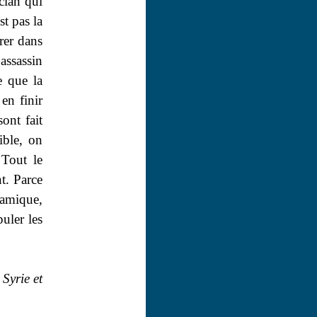
clan qui
st pas la
trer dans
’assassin
e que la
en finir
ont fait
ible, on
 Tout le
t. Parce
slamique,
uler les
Syrie et