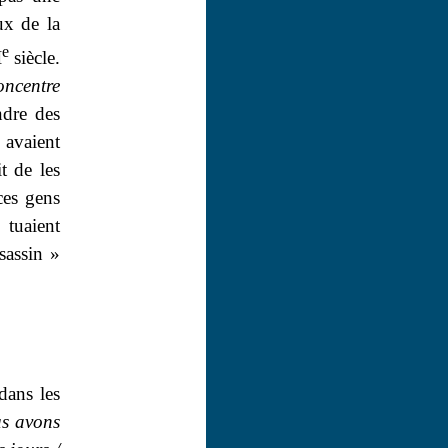
ux de la
e
I
siècle.
oncentre
ndre des
avaient
t de les
ces gens
tuaient
sassin »
dans les
s avons