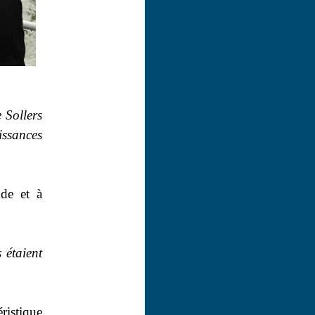
 Sollers
issances
nde et à
 étaient
ristique