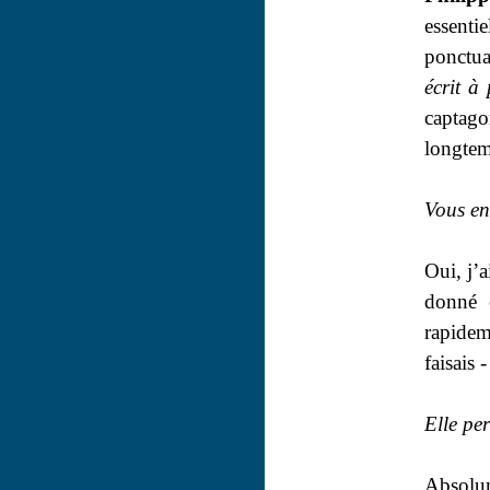
essenti
ponctuat
écrit à
captago
longtem
Vous en
Oui, j’
donné e
rapidem
faisais
Elle pe
Absolum