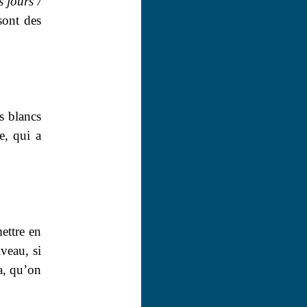
 jours /
sont des
s blancs
e, qui a
ettre en
iveau, si
a, qu’on