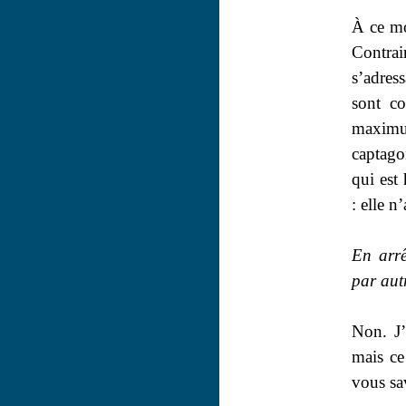
À ce mo
Contrai
s’adres
sont co
maximu
captago
qui est
: elle n
En arrê
par aut
Non. J’
mais ce
vous sa