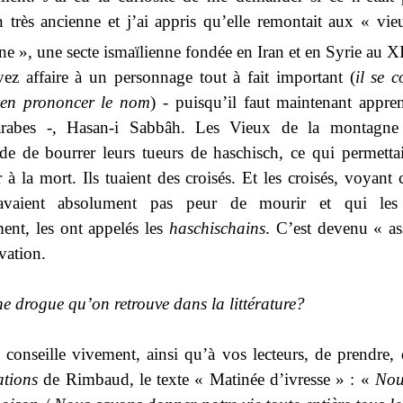
on très ancienne et j’ai appris qu’elle remontait aux « vie
e », une secte ismaïlienne fondée en Iran et en Syrie au X
ez affaire à un personnage tout à fait important (
il se c
ien prononcer le nom
) - puisqu’il faut maintenant appre
rabes -, Hasan-i Sabbâh. Les Vieux de la montagne 
ude de bourrer leurs tueurs de haschisch, ce qui permettai
 à la mort. Ils tuaient des croisés. Et les croisés, voyant 
avaient absolument pas peur de mourir et qui les 
ment, les ont appelés les
haschischains
. C’est devenu « as
vation.
ne drogue qu’on retrouve dans la
littérature?
 conseille vivement, ainsi qu’à vos lecteurs, de prendre, 
ations
de Rimbaud, le texte « Matinée d’ivresse » : «
Nou