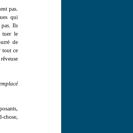
ent pas.
ques qui
pas. Ils
 tuer le
urré de
 tout ce
 rêveuse
remplacé
posants,
d-chose,