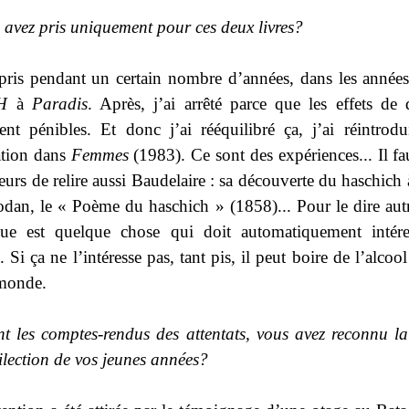
 avez pris uniquement pour ces deux
livres?
 pris pendant un certain nombre d’années, dans les année
H
à
Paradis
. Après, j’ai arrêté parce que les effets de 
ent pénibles. Et donc j’ai rééquilibré ça, j’ai réintrodu
ation dans
Femmes
(1983). Ce sont des expériences... Il fa
eurs de relire aussi Baudelaire : sa découverte du haschich 
dan, le « Poème du haschich » (
1858)...
Pour le dire aut
gue est quelque chose qui doit automatiquement intére
. Si ça ne l’intéresse pas, tant pis, il peut boire de l’alc
 monde.
nt les comptes-rendus des attentats, vous avez reconnu l
ilection de vos jeunes
années?