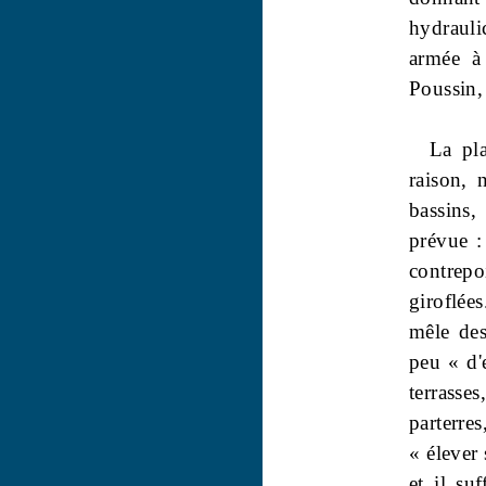
hydrauli
armée à 
Poussin,
La pla
raison, 
bassins,
prévue : 
contrepo
giroflées
mêle des
peu « d'
terrasse
parterre
« élever
et il suf