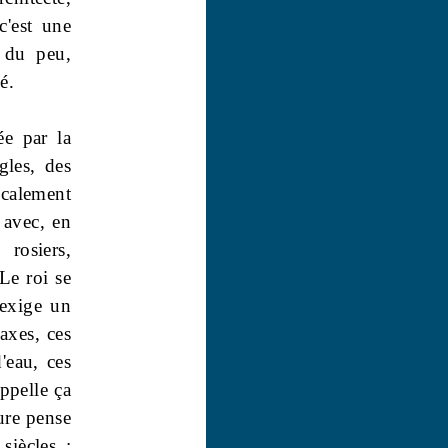
c'est une
z du peu,
é.
ée par la
gles, des
icalement
, avec, en
 rosiers,
 Le roi se
 exige un
axes, ces
'eau, ces
ppelle ça
ure pense
 siècles :