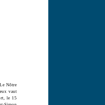
 Le Nôtre
ieux vaut
rt, le 15
nt-Simon