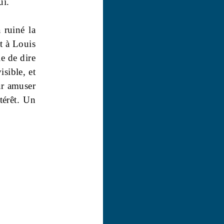
ui.
 ruiné la
t à Louis
e de dire
isible, et
ur amuser
térêt. Un