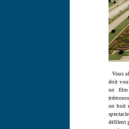
Vous al
doit vou
un film
trémouss
on boit 
spectacle
défilent 