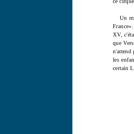
ce cirque
Un ma
France».
XV, c'ét
que Versa
n'attend
les enfa
certain L