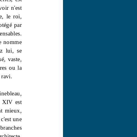
voir n'est
, le roi,
otégé par
ensables.
 le nomme
z lui, se
sé, vaste,
res ou la
 ravi.
inebleau,
s XIV est
nt mieux,
 c'est une
 branches
chitecte,