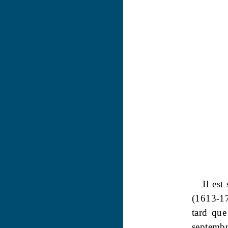
Il est
(1613-17
tard que
septemb