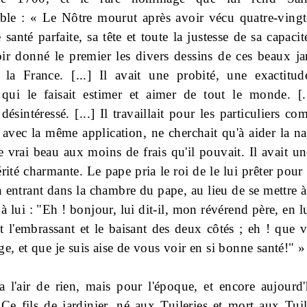
able : « Le Nôtre mourut après avoir vécu quatre-vingt
santé parfaite, sa tête et toute la justesse de sa capacité
ir donné le premier les divers dessins de ces beaux ja
 la France. [...] Il avait une probité, une exactitu
 qui le faisait estimer et aimer de tout le monde. [..
désintéressé. [...] Il travaillait pour les particuliers 
t avec la même application, ne cherchait qu'à aider la na
e vrai beau aux moins de frais qu'il pouvait. Il avait u
rité charmante. Le pape pria le roi de le lui prêter pou
n entrant dans la chambre du pape, au lieu de se mettre 
 à lui : "Eh !
bonjour
, lui dit-il, mon révérend père, en l
et l'embrassant et le baisant des deux côtés ; eh !
que
v
e, et que je suis aise de vous voir en si bonne santé!" »
a l'air de rien, mais pour l'époque, et encore aujourd'h
Ce fils de jardinier, né aux Tuileries et mort aux Tuile