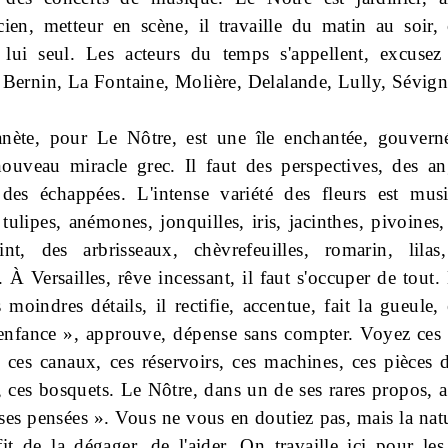
cien, metteur en scène, il travaille du matin au soir, 
lui seul. Les acteurs du temps s'appellent, excuse
 Bernin, La Fontaine, Molière, Delalande, Lully, Sévign
nète, pour Le Nôtre, est une île enchantée, gouvern
nouveau miracle grec. Il faut des perspectives, des an
 des échappées. L'intense variété des fleurs est mus
tulipes, anémones, jonquilles, iris, jacinthes, pivoines
int, des arbrisseaux, chèvrefeuilles, romarin, lilas,
. À Versailles, rêve incessant, il faut s'occuper de tout.
 moindres détails, il rectifie, accentue, fait la gueule,
enfance », approuve, dépense sans compter. Voyez ces 
s, ces canaux, ces réservoirs, ces machines, ces pièces d
s, ces bosquets. Le Nôtre, dans un de ses rares propos, a
 ses pensées ». Vous ne vous en doutiez pas, mais la nat
fit de la dégager, de l'aider. On travaille ici pour les