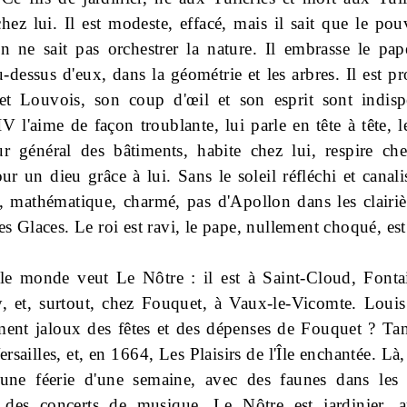
hez lui. Il est modeste, effacé, mais il sait que le pou
on ne sait pas orchestrer la nature. Il embrasse le pape
-dessus d'eux, dans la géométrie et les arbres. Il est pr
et Louvois, son coup d'œil et son esprit sont indisp
V l'aime de façon troublante, lui parle en tête à tête,
ur général des bâtiments, habite chez lui, respire che
r un dieu grâce à lui. Sans le soleil réfléchi et canali
 mathématique, charmé, pas d'Apollon dans les clairiè
es Glaces. Le roi est ravi, le pape, nullement choqué, est
le monde veut Le Nôtre : il est à Saint-Cloud, Fonta
y, et, surtout, chez Fouquet, à Vaux-le-Vicomte. Loui
ment jaloux des fêtes et des dépenses de Fouquet ? Ta
ersailles, et, en 1664, Les Plaisirs de l'Île enchantée. Là,
 une féerie d'une semaine, avec des faunes dans les
des concerts de musique. Le Nôtre est jardinier, ar