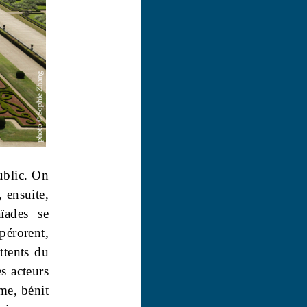
public. On
 ensuite,
ïades se
pérorent,
ttents du
es acteurs
rme, bénit