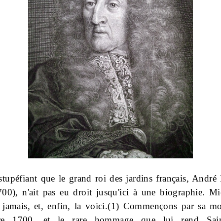
 stupéfiant que le grand roi des jardins français, André
00), n'ait pas eu droit jusqu'ici à une biographie. M
 jamais, et, enfin, la voici.(1) Commençons par sa mo
re 1700, et le rare hommage que lui rend Sai