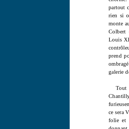
partout c
rien si 
monte au
Colbert 
Louis XI
contrôle
prend pou
ombragé,
galerie d
Tout 
Chantill
furieuse
ce sera V
folie et
donnant 