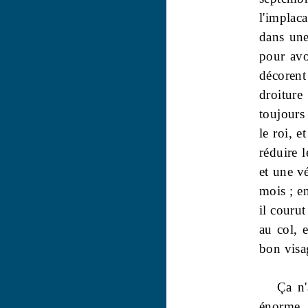
l'implac
dans une 
pour avo
décorent
droiture
toujours 
le roi, e
réduire l
et une vé
mois ; e
il courut
au col, 
bon visag
Ça n'
énorme. 