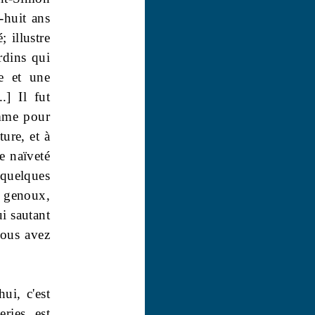
-huit ans
; illustre
rdins qui
de et une
.] Il fut
comme pour
ture, et à
ne naïveté
r quelques
à genoux,
ui sautant
ous avez
ui, c'est
ries, est